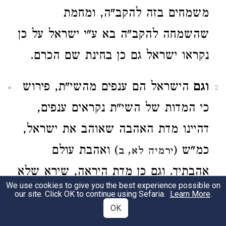
משמחים בזה להקב"ה, ומחמת
שהשמחה להקב"ה בא ע"י ישראל על כן
נקראו ישראל גם כן בחינת שם הכרם.
וגם
הישראל הם ענפים מהשי"ת, פירוש
2
כי המדות של השי"ת נקראים ענפים,
דהיינו מדת האהבה שאוהב את ישראל,
כמ"ש (
) ואהבת עולם
ירמיה לא, ב
אהבתיך. וגם כן מדת היראה, שירא שלא
We use cookies to give you the best experience possible on
יפלו ישראל חס ושלום למדות תחתונות.
our site. Click OK to continue using Sefaria.
Learn More
.
OK
וגם כן מדת התפארות, שמפאר את