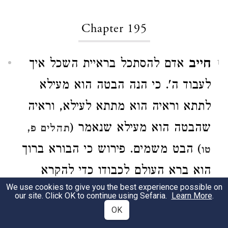
Chapter 195
חייב
אדם להסתכל בראיית השכל איך
1
לעבוד ה'. כי הנה הבטה הוא מעילא
לתתא וראיה הוא מתתא לעילא, וראיה
שהבטה הוא מעילא שנאמר (
תהלים פ,
) הבט משמים. פירוש כי הבורא ברוך
טו
הוא ברא העולם לכבודו כדי להקרא
We use cookies to give you the best experience possible on
מלך ואין מלך בלא עם (
),
פדר"א פ"ג
our site. Click OK to continue using Sefaria.
Learn More
.
OK
וכדי לירא מפניו ולאהבה אותו, כי זה