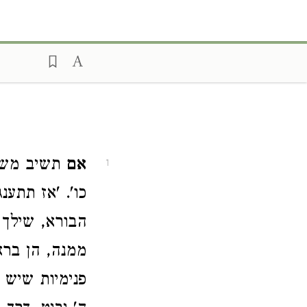
אם
תשיב משבת
1
כו'. 'אז תתענג
הבורא, שילך 
ממנה, הן ברא
פנימיות שיש 