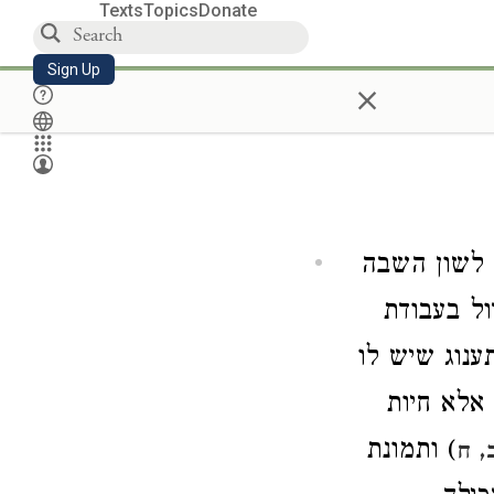
Texts
Topics
Donate
Sign Up
×
' לשון השבה
ול בעבודת
ענוג שיש לו
אלא חיות
) ותמונת
, ח