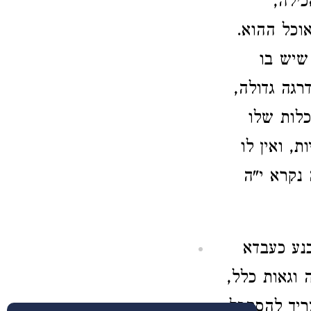
כילה,
וכל ההוא.
שיש בו
רגה גדולה,
כלות שלו
, ואין לו
נקרא י"ה
כנע כעבדא
וגאות כלל,
ריך להסתכל