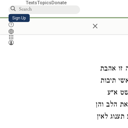
Texts
Topics
Donate
Sign Up
×
 זו אהבת
שי תיבות
שט א"ע
את הלב והן
תענוג לאין