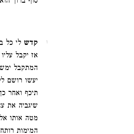
סוף ברוך הוא:
קדש
לי כל בכ
1
אז יקבל עליו
המתקבל ימשיך
יעשו רושם ל
תיכף ואחר כך
שיגביה את עצ
מטה אותו אל
המימות רותחי