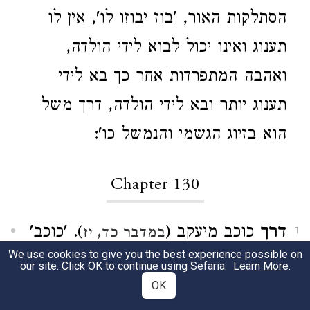
הסתלקות האור, 'בוז יבוזו לו', אין לו
תענוג ואינו יכול לבוא לידי הולדה,
ואהבה המתפרדות אחר כך בא לידי
תענוג יותר ובא לידי הולדה, דרך משל
הוא בזיוג הגשמי והנמשל כו':
Chapter 130
דרך
כוכב מיעקב (
). 'כוכב'
במדבר כד, יז
1
We use cookies to give you the best experience possible on
זה המזל. 'מיעקב' זה הגוף (זהר ח"ג
our site. Click OK to continue using Sefaria.
Learn More
.
OK
רע"מ ריח:). 'וקם שבט מישראל', זה