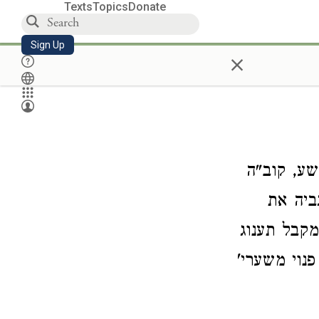
Texts
Topics
Donate
Sign Up
×
שע, קוב"ה
ביה את
מקבל תענוג
נוי משערי'