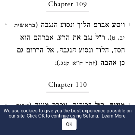
Chapter 109
ויסע
אברם הלוך ונסוע הנגבה (
בראשית
1
). ר"ל נגב את הרע, אברהם הוא
יב, ט
חסד, הלוך ונסוע הנגבה, אל הדרום גם
כן אהבה (
):
זהר ח"א קנג.
Chapter 110
מצוה,
ר"ל דביקות, גוררת מצוה (
אבות
1
We use cookies to give you the best experience possible on
our site. Click OK to continue using Sefaria.
Learn More
.
). מחמת שטועם טעם ועוד
פ"ד מ"ב
OK
הקדושה לא ינוח אותו ליפול: