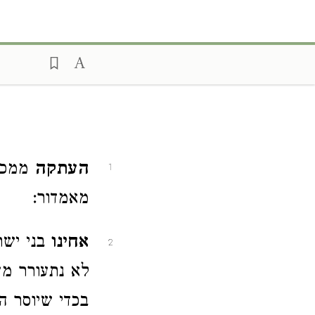
העתקה
ממכתב
1
מאמדור:
אחינו
בני ישר
2
לא נתעורר מש
בכדי שיוסר ה