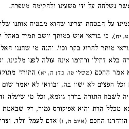
אשר נשלחה על ידי פשעינו ולהקימה מעפרה.
ינו על הבטחת יצרינו שהוא מבטיח אותנו שלום
), כי בודאי איש כמותך יושב תמיד באהל 
, יח
ודאי מותר להרוג בקר וכו'. והנה מי שחננו האל
 בלא דחילו ורחימו אינה עולה לפני מלכינו, וז
 אמר החכם (
) התורה מתוק
משלי טז, כד
; ח, יא
ם וכל חפצים לא ישוו בה, ובודאי לא יאמר שום
יה לשבח התורה בדרך גוזמא, וכל מי שיעלה זה
צא מכלל הדת והוא אפיקורס גמור, רק שבאמת 
הוזהרנו החכם (
) אדם לעמל יולד, וצרי
איוב ה, ז