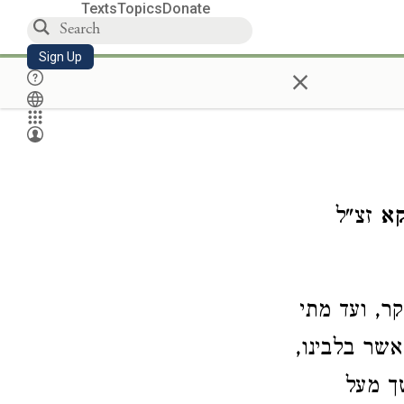
Texts
Topics
Donate
Sign Up
×
קא
זצ"ל
ר, ועד מתי
אשר בלבינו,
ך מעל