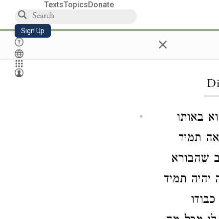
Texts
Topics
Donate
Sign Up
×
Di
א באותו
אה תמיד
ב שהבורא
 יהיה תמיד
כבודו