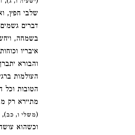
(
), 
ישעיה ו, ג
שלבי חפץ, וא
דברים גשמים 
בשמחה, ויחשו
איבריו וכוחו
והבורא יתברך
העולמות ברגע
הטובות וכל ה
מתיירא רק ממ
(
),
משלי ו, כב
וכשהוא עושה 