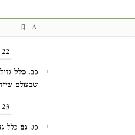
 22
כב.
כלל
גדול,
1
שבעולם שיזדמ
 23
כג.
גם
כלל גד
1