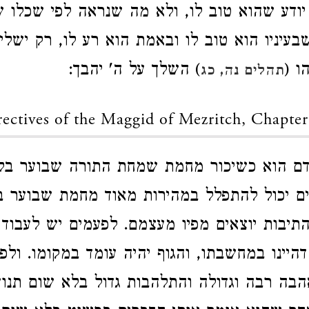
ודע שהוא טוב לו, ולא מה שנראה לפי שכלו ש
יניו הוא טוב לו ובאמת הוא רע לו, רק ישליך
ו (
) השלך על ה' יהבך:
תהלים נה, כג
ectives of the Maggid of Mezritch, Chapter
ם הוא כשיכור מחמת שמחת התורה שבוער בל
ים יכול להתפלל במהירות מאוד מחמת שבוער 
תיבות יוצאים מפיו מעצמם. לפעמים יש לעבוד
היינו במחשבתו, והגוף יהיה עומד במקומו. ולפע
בה רבה וגדולה והתלהבות גדול בלא שום תנועה