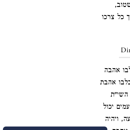
טוב,
 כל צרכו
Dir
בו אהבה
בלבו אהבת
 השי"ת
מים יכול
, ויהיה