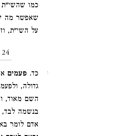
כמו שהשי"ת י
שאפשר מה שבע
על השי"ת, וזה
 24
כד.
פעמים
אד
1
גדולה, ולפעמ
השם מאוד, וה
בנשמה לבד, ד
אדם לומר באה