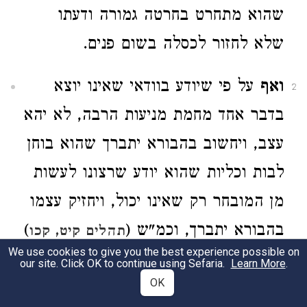
שהוא מתחרט בחרטה גמורה ודעתו
שלא לחזור לכסלה בשום פנים.
ואף
על פי שיודע בוודאי שאינו יוצא
2
בדבר אחד מחמת מניעות הרבה, לא יהא
עצב, ויחשוב בהבורא יתברך שהוא בוחן
לבות וכליות שהוא יודע שרצונו לעשות
מן המובחר רק שאינו יכול, ויחזיק עצמו
בהבורא יתברך, וכמ"ש (
)
תהלים קיט, קכו
We use cookies to give you the best experience possible on
עת לעשות לה' הפרו תורתיך, שלפעמים
our site. Click OK to continue using Sefaria.
Learn More
.
OK
יש מצוה שיש בה קצת נדנוד עבירה, אל