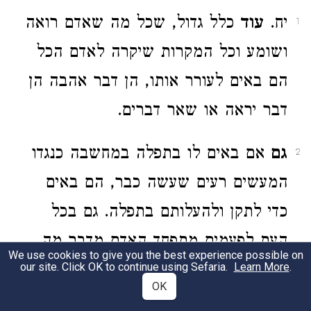
יח.
עוד
כלל גדול, שכל מה שאדם רואה
1
ושומע וכל המקרות שיקרה לאדם הכל
הם באים לעורר אותו, הן דבר אהבה הן
דבר יראה או שאר דברים.
גם
אם באים לו בתפלה במחשבה כנגדו
2
המעשים רעים שעשה כבר, הם באים
כדי לתקן ולהעלותם בתפלה. גם בכל
העת לפעמים מתפחד האדם מדבר מה
We use cookies to give you the best experience possible on
.
Learn More
מבריה, הכל בא לו כדי להעלות.
our site. Click OK to continue using Sefaria.
OK
ולפעמים רואה דבר יראה או אהבה, דרך