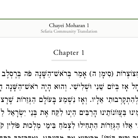
Chayei Moharan 1
Sefaria Community Translation
Loading...
Chapter 1
ֲצוֹצְרוֹת (סִימָן ה) אָמַר בְּרֹאשׁ־הַשָּׁנָה פֹּה בְּרֶסְלֶ
ָל אָז בְּיוֹם שֵׁנִי וּשְׁלִישִׁי. וְהוּא הָיָה רֹאשׁ־הַשָּׁנָה ה
לְהִתְקָרְבוּתִי אֵלָיו. וְאָז נִשְׁמַע בָּעוֹלָם הַגְּזֵרוֹת שֶׁרָצוּ
ֵינוּ בַּעֲווֹנוֹתֵינוּ הָרַבִּים הַיְנוּ לִקַּח אֶת בְּנֵי יִשְׂרָאֵל ל
י אֵלּוּ הַגְּזֵרוֹת הִתְחִילוּ לִצְמֹחַ בִּימֵי מַלְכוּת פּוֹלִין קֹ