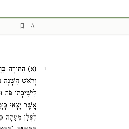
א) הַתּוֹרָה בַּח.
1
וְרֹאשׁ הַשָּׁנָה ח
לִישִׁיבָתוֹ פֹּה וּ
אֲשֶׁר יָצְאוּ בְּיָמ
לִצְלַן מֵעַתָּה כִּ