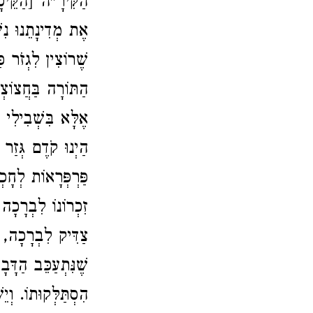
הַקִּירָ"ה [הַקֵּיסָ
אֶת מְדִינָתֵנוּ נִש
שֶׁרוֹצִין לִגְזֹר כּ
הַתּוֹרָה בַּחֲצוֹ
אֶלָּא בִּשְׁבִילִי '
הַיְנוּ קֹדֶם גְּזַר 
פַּרְפְּרָאוֹת לְחָכ
זִכְרוֹנוֹ לִבְרָכָה
צַדִּיק לִבְרָכָה, ה
שֶׁנִּתְעַכֵּב הַדּ
הִסְתַּלְּקוּתוֹ." (