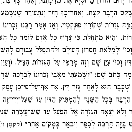
ר יָרוּם הוֹדוֹ] מֵרוּסְיָא אֶת מְדִינָתֵנוּ, וְאַחַר־כָּךְ בִּתְחִל
ְׁקַט הַדָּבָר קְצָת, וְאַחַר־כָּךְ חָזַר וְנִתְעוֹרֵר שֶׁנִּשְׁמַע 
ַמָּה גְּזֵרוֹת שֶׁקּוֹרִין פּוּנְקְטִין. וְאָז אָמַר רַבֵּנוּ זִכְרוֹנוֹ
צְרוֹת, וְהִיא מַתְחֶלֶת כִּי צָרִיךְ כָּל אָדָם לוֹמַר כָּל הָע
וְכוּ' וּלְמַלֹּאת חֶסְרוֹן הָעוֹלָם וּלְהִתְפַּלֵּל עֲבוּרָם לְהַשֵּׁם
דִּין וְכוּ' עַיֵּן שָׁם וְזֶה מְרַמֵּז עַל הַגְּזֵרוֹת הַנַּ"ל. (וְעַיֵּן 
ְמָה כָּתַב שָׁם: "וְשָׁמַעְתִּי מֵאָבִי זִכְרוֹנוֹ לִבְרָכָה שֶׁרָמ
 שֶׁכְּבָר הוּא לְאַחַר גְּזַר דִּין. אַךְ אַף־עַל־פִּי־כֵן עָסַק א
ַרְבֵּה בְּכָל הַשָּׁנָה לְהַמְתִּיק הַדִּין עַד שֶׁעַל־יְדֵי־זֶה פָּ
ָבָר וְלֹא יָצְאָה הַגְּזֵרָה אֶל הַפֹּעַל עַד שֵׁשׁ־עֶשְׂרֵה שָׁנ
 וְיֵשׁ בָּזֶה הַרְבֵּה לְסַפֵּר וִיבֹאַר בְּמָקוֹם אַחֵר
.
לְקַמָּן ו'