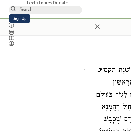
Texts
Topics
Donate
Sign Up
×
(ב שְׁנַת תקס"ג
ָרִאשׁוֹן
 לִגְזֹר בָּעוֹלָם
ַחַיִל רַחֲמָנָא
דֶם שֶׁכָּבַשׁ