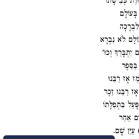
ַּת כְּבִישָׁתוֹ
בָּעוֹלָם
 לִבְרָכָה
וֹלָם לֹא נִבְרָא
 יִתְבָּרַךְ וְכוּ
בַּסֵּפֶר
ַז אָז רַבֵּנוּ
ָז רַבֵּנוּ זֵכֶר
עַל בִּתְפִלָּתוֹ
ִים אַחַר
) עַיֵּן שָׁם