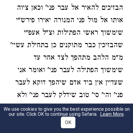
הבזיכים להאיר אל עבר פני' וכאן ציוה
אותו אל מול פני המנורה יאירו פירש"י
שימשוך ראשי הפתילות וצ"ל אעפ"י
שהבזיכין כבר מתוקנים כן בתחילת עשיי'
מ"מ הלהב מתהפך לצד אחר עד
שימשוך הפתילה לעבר פני' ואומר אני
שעדיין אין ביד אדם שיהפך דוקא לעבר
פני' והי' סי' טוב שידלק לעבר פני' ולא
יהפך לצד אחר ע"כ הבטיחו הקב"ה
We use cookies to give you the best experience possible on
our site. Click OK to continue using Sefaria.
Learn More
.
כשיהי' אהרן עצמו המדליק יזכה שלמול
OK