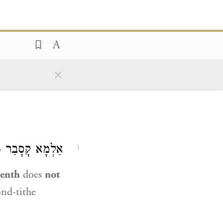
×
אַלְמָא קָסָבַר —.
1
eenth
does
not
ond-tithe