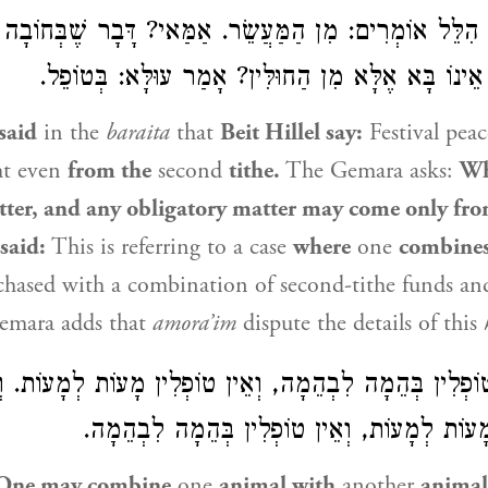
ִלֵּל אוֹמְרִים: מִן הַמַּעֲשֵׂר. אַמַּאי? דָּבָר שֶׁבְּחוֹבָה
ה אֵינוֹ בָּא אֶלָּא מִן הַחוּלִּין? אָמַר עוּלָּא: בְּטוֹפֵל
said
in the
baraita
that
Beit Hillel
say:
Festival peac
ht even
from the
second
tithe.
The Gemara asks:
Wh
tter, and any obligatory matter may come only fr
said:
This is referring to a case
where
one
combines
rchased with a combination of second-tithe funds a
emara adds that
amora’im
dispute the details of this
ְלִין בְּהֵמָה לִבְהֵמָה, וְאֵין טוֹפְלִין מָעוֹת לְמָעוֹת. וְרַב
מָעוֹת לְמָעוֹת, וְאֵין טוֹפְלִין בְּהֵמָה לִבְהֵמָה
 One may combine
one
animal with
another
animal