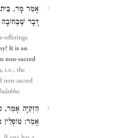
אָמַר מָר, בֵּית ה
2
דָּבָר שֶׁבְּחוֹבָ.
e-offerings
y? It is an
om non-sacred
,
i.e., the
nd non-sacred
halakha
.
חִזְקִיָּה
אָמַר, טוֹפ
3
אָמַר: טוֹפְלִין .
.
If one has a