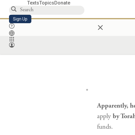
Texts
Topics
Donate
Sign Up
×
Apparently, h
apply
by Torah
funds.