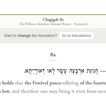
Chagigah 8a
The William Davidson Talmud
(Koren - Steinsaltz)
Want to
change
the translation?
Go to translations
Loading...
8a
 חֲגִיגַת אַרְבָּעָה עָשָׂר לָאו דְּאוֹרָיְיתָא
e holds
that
the Festival peace-
offering
of the fourt
 law,
and therefore one may bring it even from sec