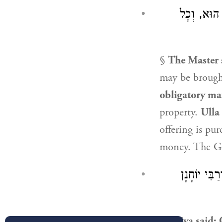
 הוּא, וְכׇל
§
The Master 
may be broug
obligatory ma
property.
Ulla
offering is pu
money. The G
ִּי יוֹחָנָן
Ḥizkiya
said: