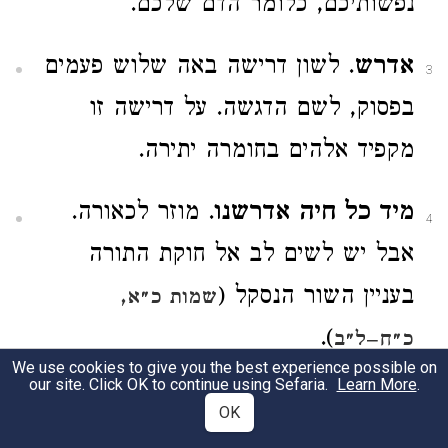
נפשותיכם, כלומר הדם שלכם.
אדרש
. לשון דרישה באה שלוש פעמים
3
בפסוק, לשם הדגשה. על דרישה זו
מקפיד אלהים בחומרה יתירה.
מיד כל חיה אדרשנו
. מוזר לכאורה.
4
אבל יש לשים לב אל חוקת התורה
בעניין השור הנסקל (
שמות כ״א,
).
כ״ח–ל״ב
We use cookies to give you the best experience possible on
our site. Click OK to continue using Sefaria.
Learn More
.
ומיד האדם מיד איש אחיו
. על אחת
OK
5
כמה וכמה אדרוש את דם האדם במקרה