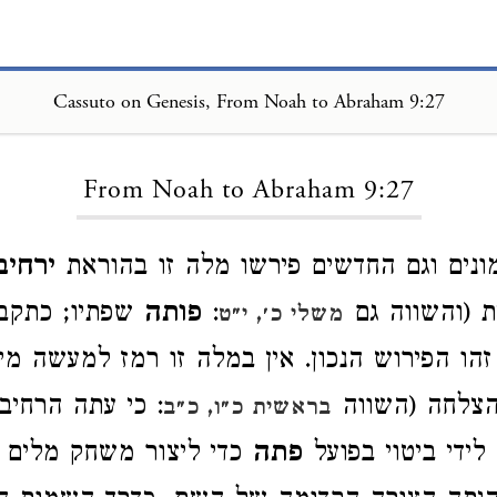
Cassuto on Genesis, From Noah to Abraham 9:27
Loading...
From Noah to Abraham 9:27
ונים וגם החדשים פירשו מלה זו בהוראת
ירחיב
ת (והשווה גם
:
פותה
שפתיו; כתקבו
משלי כ׳, י״ט
 זהו הפירוש הנכון. אין במלה זו רמז למעשה מי
להצלחה (השווה
: כי עתה הרחיב 
בראשית כ״ו, כ״ב
לידי ביטוי בפועל
פתה
כדי ליצור משחק מלים