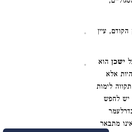
גוליים,
קודם, עיין
על
ישכן
הוא
היות אלא
קווה לימות
 יש לחפש
כדרלעמר
אינו מתבאר