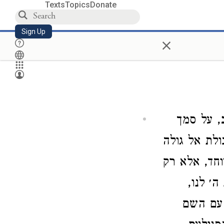
Texts
Topics
Donate
Sign Up
×
, על סמך
לת אל גולה
וחד, אלא רק
ה׳ לנו,
 עם השם