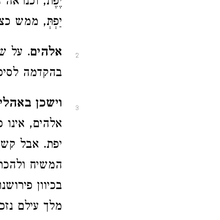
יֶפֶת, וכנרא
יַפְתְּ, ממש כ
אלהים
. על ש
2
בהקדמה לסיפור 
וישכן באהלי
3
אלהים, אינו 
יפת. אבל קש
המשיח ולהכרת
בכיוון פירושנ
מלך עילם נזכר