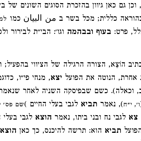
, וכן גם כאן גיוון בהזכרת הסוגים השונים של בע
הוראה כללית; מכל בשר ב من البيان כמו
למע
לל, פרט:
בעוף ובבהמה
וגו׳: הבי״ת לבירור ולפ
יב הוֹצֵא, הצורה הרגילה של הציווי בהפעיל; והקר
 אחרת, הנוטה את הפועל
יצא
, מנחי פי״ו, כדוג
טב, וכאלה). כשם שבפיסקה השניה לאחר שנאמ
), נאמר
תביא
לגבי בעלי החיים )
ו׳, י״ח
שם פס׳ י
צא
לגבי נח ובני ביתו, נאמר
הוצא
לגבי בעלי ה
הפועל
תביא
הוא: תרשה להיכנס, כך כאן
הוצא