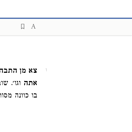
צא מן התבה
1
אתה
וגו׳. שוב
בו כוונה מסו