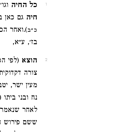
כל החיה
וגו׳
1
חיה
גם כאן ב
).ואחר הכ
כ״ב
בז׳, ע״א,
הוצא
(לפי הכת
2
צורה דקדוקית
מעין ישר, י
נח ובני ביתו (
לאחר שנאמר
ששם פירוש 