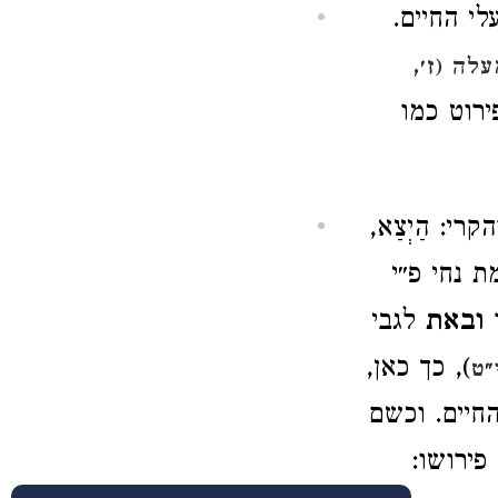
לי החיים.
לה (ז׳,
ירוט כמו
י: הַיְצַא,
מת נחי פ״י
ר
ובאת
לגבי
), כך כאן,
״ט
חיים. וכשם
פירושו: