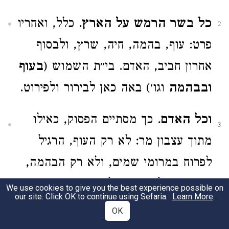
כל בשר הרמש על הארץ
. כלל, ואחריו
2
פרט: עוף, בהמה, חיה, שרץ, ולבסוף
אחרון חביב, האדם. בי״ת השמוש (
בעוף
ובבהמה
וגו׳) באה כאן לבירור ולפירוט.
וכל האדם
. כך מסתיים הפסוק, כאילו
3
מתוך עצבון מר: לא רק העוף, הרגיל
לפרוח במרומי שמים, ולא רק הבהמה,
החביבה על האדם, ולא רק החיה
We use cookies to give you the best experience possible on
our site. Click OK to continue using Sefaria.
Learn More
.
הרחוקה יותר מן האדם, ולא רק השרץ,
OK
הנבזה ברובו בעיני האדם, אלא גם