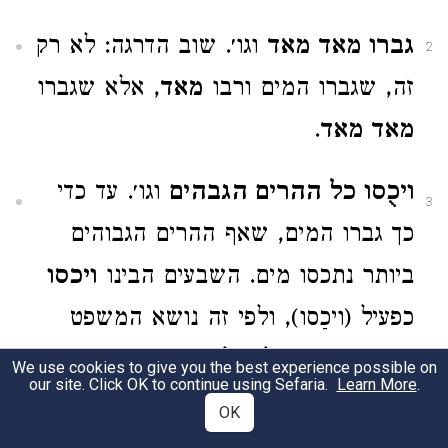
גברו מאד מאד
וגו׳. שוב הדרגה: לא רק
2
זה, שגברו המים ורבו
מאד
, אלא שגברו
מאד מאד
.
ויכֻסו כל ההרים הגבהים
וגו׳. עד כדי
3
כך גברו המים, שאף ההרים הגבוהים
ביותר נתכסו מים. השבעים הבינו
ויכסו
כפעיל (ויכַסו), ולפי זה נושא המשפט
הוא
המים
; אבל אילו היתה זו כוונת
We use cookies to give you the best experience possible on
our site. Click OK to continue using Sefaria.
Learn More
.
הכתוב, צריכה היתה המלית
את
לפני
OK
כל ההרים
.