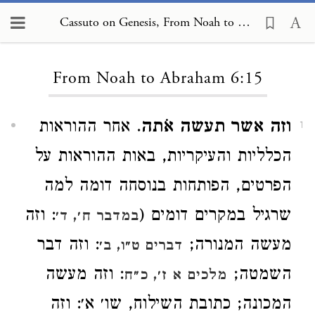
Cassuto on Genesis, From Noah to Abraham 6:15
Loading...
From Noah to Abraham 6:15
וזה אשר תעשה אֹתה
. אחר ההוראות
1
הכלליות והעיקריות, באות ההוראות על
הפרטים, הפותחות בנוסחה דומה למה
שרגיל במקרים דומים (
: וזה
במדבר ח׳, ד׳
מעשה המנורה;
: וזה דבר
דברים ט״ו, ב׳
השמטה;
: וזה מעשה
מלכים א ז׳, כ״ח
המכונה; כתובת השילוח, שו׳ א׳: וזה