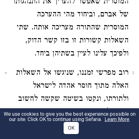
המוסרית שאפשר להעריך את התנהגותו
של אברם, וביחוד מהי ההערכה
המוסרית שהתורה מעריכה אותה. שתי
השאלות קשורות זו בזו קשר הדוק,
ולפיכך עלינו לעיין בשתיהן ביחד.
רוב מפרשי זמננו, שניגשו אל השאלות
3
האלה מתוך חוסר אהדה לישראל
ולתורתו, ונקטו בשיטה שקשה לחשוב
אותה לשיטה מדעית טהורה, מייחסים
We use cookies to give you the best experience possible on
our site. Click OK to continue using Sefaria.
Learn More
.
לאברם כוונות ופעולות לא הוגנות,
OK
ומסיקים מתוך כך שאף הדרגה המוסרית