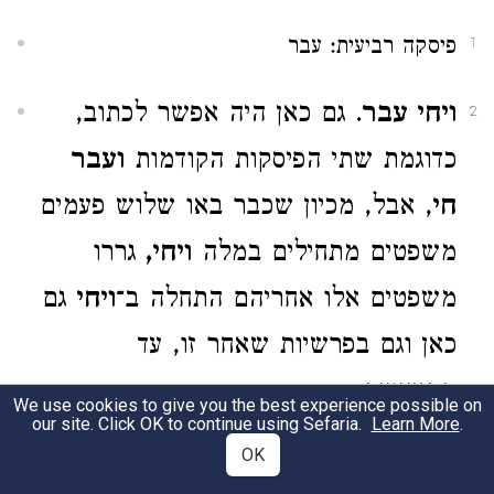
פיסקה רביעית: עבר
1
ויחי עבר
. גם כאן היה אפשר לכתוב,
2
כדוגמת שתי הפיסקות הקודמות
ועבר
חי
, אבל, מכיון שכבר באו שלוש פעמים
משפטים מתחילים במלה
ויחי,
גררו
משפטים אלו אחריהם התחלה ב־
ויחי
גם
כאן וגם בפרשיות שאחר זו, עד
התשיעית.
We use cookies to give you the best experience possible on
our site. Click OK to continue using Sefaria.
Learn More
.
OK
ארבע ושלשים שנה
. על התוספת של 4
3