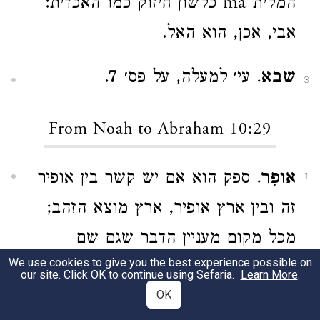
המלית ma כלשון חיזוק כמו האכדית:
אבי, אכן, הוא האל.
שבא
. עי׳ למעלה, על פס׳ 7.
3
From Noah to Abraham 10:29
אופִר
. ספק הוא אם יש קשר בין אופיר
1
זה ובין ארץ אופיר, ארץ מוצא הזהב;
מכל מקום מעניין הדבר שגם שם
We use cookies to give you the best experience possible on
חוילה
, הבא מיד אחר כך, הוא שם של
our site. Click OK to continue using Sefaria.
Learn More
.
OK
ארץ שממנה היו מביאים זהב (
בראשית