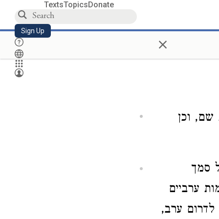
Texts
Topics
Donate
Sign Up
×
שם, וכן
ל סמך
ות ערביים
לדרום ערב,