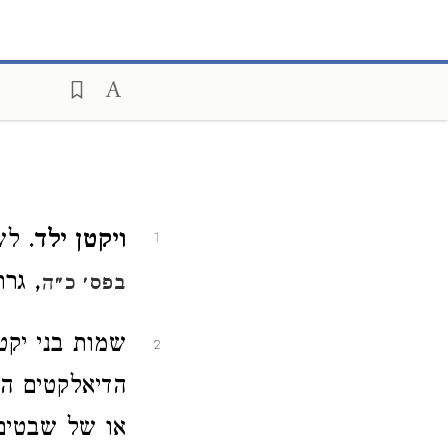
ויקטן ילד
. לש
1
, גר
בפס׳ כ״ה
שמות בני יקט
2
הדיאלקטים הע
או של שבטים 