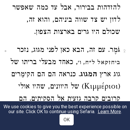
להזדהות בבירור, אבל עד כמה שאפשר
לדון יש צד שווה ביניהם, והוא זה,
שכולם היו גרים בארצות הצפון.
גֹּמֶר. עם זה, הבא כאן לפני מגוג, נזכר
2
, כאחד מבעלי בריתו של
ביחזקאל ל״ח, ו׳
גוג ארץ
המגוג
. כנראה הם הם הקימֵרים
(Κιμμέριοι) של היוונים, שהיו אולי
קרובים קרבה גזעית אל הסקיתים. הם
We use cookies to give you the best experience possible on
שכנו בתחילה מצפון לים השחור, ולאחר
our site. Click OK to continue using Sefaria.
Learn More
.
OK
זמן עברו לאסיה הקטנה, וכיושבים שם