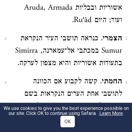
אשוריות ובבליות Aruda, Armada
ועוד; היום Ru'âd.
הצמרי
. כנראה תושבי העיר הנקראת
2
Sumur במכתבי אל־עמארנה, Simirra
בתעודות אשוריות והיא מצפון לערקה.
החמתי
. קשה לקבוע אם הכוונה
3
לתושבי אחת הערים הנקראות בשם
חמת, ולאיזו מהן. מוטב יהיה לחשוב
We use cookies to give you the best experience possible on
our site. Click OK to continue using Sefaria.
Learn More
.
שהכתוב מתכוון, בהתאם לנטייתו
OK
הכללית בפסוקים אלו (עי׳ עוד להלן),