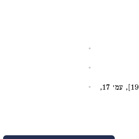
. באכדית ‎(w)ardu, עֶבד (Albright, ב-JBL, כרך נ״ח [1939], עמ׳ 17,