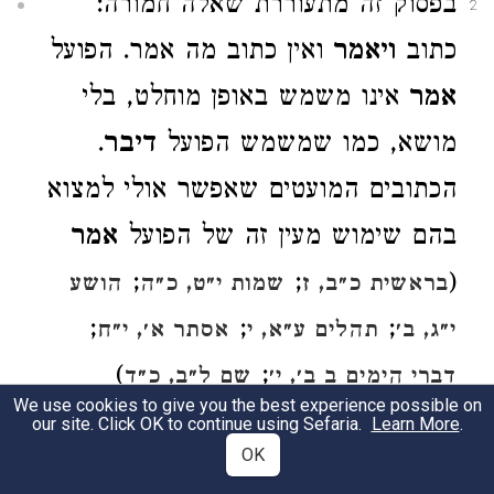
בפסוק זה מתעוררת שאלה חמורה:
2
כתוב
ויאמר
ואין כתוב מה אמר. הפועל
אמר
אינו משמש באופן מוחלט, בלי
מושא, כמו שמשמש הפועל
דיבר
.
הכתובים המועטים שאפשר אולי למצוא
בהם שימוש מעין זה של הפועל
אמר
;
;
(
בראשית כ״ב, ז
שמות י״ט, כ״ה
הושע
;
;
;
י״ג, ב׳
תהלים ע״א, י
אסתר א׳, י״ח
)
;
דברי הימים ב ב׳, י׳
שם ל״ב, כ״ד
We use cookies to give you the best experience possible on
מוטלים בספק. מסורת פרשנית קדומה,
our site. Click OK to continue using Sefaria.
Learn More
.
OK
המשתקפת בתרגומים העתיקים,