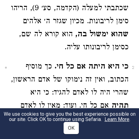
שכתבתי למעלה (הקדמה, סע׳ 9), הריהו
סימן לריבונות. מכיון שגזר ה׳ אלהים
שהוא ימשול בה,
הוא קורא לה שם,
כסימן לריבונותו עליה.
כי היא היתה אם כל חי.
כך מוסיף
2
הכתוב, ואין זה נימוקו של אדם הראשון,
שהרי היה לו לאדם להגיד: כי היא
תהיה
אם כל חי. ועוד: מאין לו לאדם
We use cookies to give you the best experience possible on
הראשון שהיא תהיה אם כל חי? ומלבד
our site. Click OK to continue using Sefaria.
Learn More
.
OK
זה: כיצד אפשר למצוא בשם
חוה
, אף