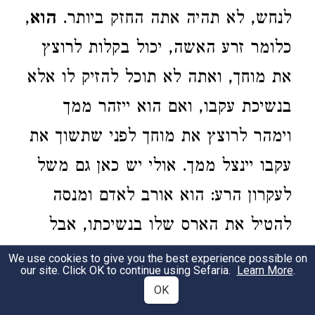
לנחש, לא תהיה אתה החזק ביותר.
הוא
,
כלומר זרע האשה, יכול בקלות לרוצץ
את מוחך, ואתה לא תוכל להזיק לו אלא
בנשיכת עקבו, ואם הוא ייזהר ממך
וימהר לרוצץ את מוחך לפני שתשוך את
עקבו יינצל ממך. אולי יש כאן גם משל
לעקרון הרע: הוא אורב לאדם ומנסה
להטיל את הארס שלו בנשיכתו, אבל
אם האדם ייזהר ממנו וימהר לרוצץ את
We use cookies to give you the best experience possible on
our site. Click OK to continue using Sefaria.
Learn More
.
גלגלתו יינצל ממנו, כפי מה שנאמר לקין
OK