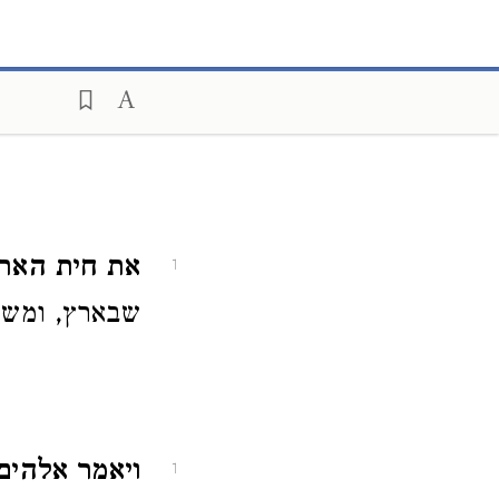
את חית האר
1
שבארץ, ומשנה
ויאמר אלהים
1