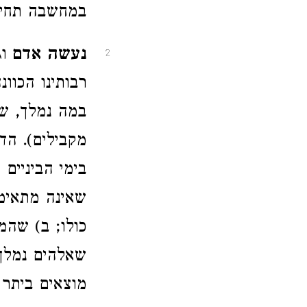
במחשבה תחילה
נעשה אדם
וג
2
רבותינו הכוו
במה נמלך, שנו
מקבילים). הד
בימי הביניים
שאינה מתאימ
כולו; ב) שה
שאלהים נמלך,
מוצאים ביתר 