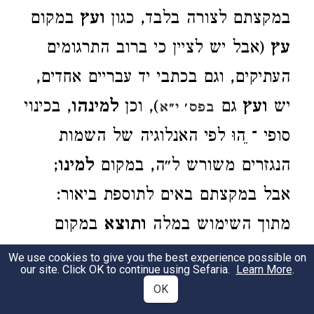
במקצתם לצורה בלבד, כגון
ועץ
במקום
עץ
(אבל יש לציין כי ברוב התרגומים
העתיקים, וגם בכתבי יד עבריים אחדים,
יש
ועץ
גם
), וכן
למינהו
, בכינוי
בפס׳ י״א
סופי ־ ֵהוּ לפי האנלוגיה של השמות
הנגזרים משורש ל״ה, במקום
למינו
;
אבל במקצתם באים לתוספת ביאור:
מתוך השימוש במלה
ותוצא
במקום
תדשא
משמע, שכך היתה כוונת
We use cookies to give you the best experience possible on
our site. Click OK to continue using Sefaria.
Learn More
.
הפקודה,
שההדשאה
תתקיים על ידי
OK