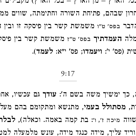
(בכל הארץ – מן הארץ – בכל הארץ) מקבילים ז
רון שבהם, פתיחת השורה וחתימתה, שווים ממש
הדבר
משמשת קשר בין פיסקה זו ובין ה
בפס' ט"ו
מלה
העמדתיך
משמשת קשר בין פיסקה 
בפס' ט"ז
ת (פס' י':
ויעמדו
; פס' י"א:
לעמד
).
9:17
, כך ימשיך משה בשם ה':
עודך
גם עכשיו, אחר
ת,
מסתולל בעמי
, מתנשא ומתקומם בהם מעלה
שווה
: בת קמה באמה. וכאלה),
לבלת
מיכה ז', ו'
מוריד עליך, מידה כנגד מידה, עונש מלמעלה למט