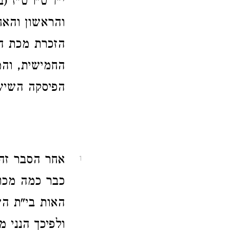
י"ד־ט"ו־ט"ז 
והראשון והאח
הזכרת מכת 
החמישית, וה
הפיסקה השישי
אחר הסבר זה
1
כבר כמה מכו
האות בי"ת ה
ולפיכך הנני 