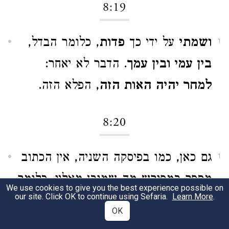
8:19
ושמתי
על ידי כך
פדות
, כלומר הבדל,
1
בין עמי ובין עמך
. הדבר לא יאחר:
למחר יהיה האות הזה
, הפלא הזה.
8:20
גם כאן, כמו בפיסקה השניה, אין הכתוב
1
מספר במפורש מה שמובן מאליו. כלומר
We use cookies to give you the best experience possible on
our site. Click OK to continue using Sefaria.
Learn More
.
שמשה עשה מה שנצטווה לעשות,
OK
ושפרעה לא שינה את עמדתו. אבל כל