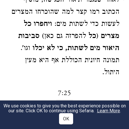
לאחר שנגמר תיאור הפגישה, מוסיף
הכתוב רמו קצר למה שהוכרחו המצרים
לעשות כדי לשתות מים:
ויחפרו כל
מצרים
(
כל
להפרזה גם כאן)
סביבות
היאור מים לשתות, כי לא יכלו
וגו'.
תמונה חיונית הכוללת אף היא מעין
היתול.
7:25
We use cookies to give you the best experience possible on
our site. Click OK to continue using Sefaria.
Learn More
.
וכך נשאר המצב שבוע שלם:
וימלא
1
OK
שבעת ימים אחרי הכות ה' את היאור
.