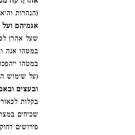
אהרן: קח מטך
(הנהרות והיא
אגמיהם ועל כ
שעל אהרן לסי
במטהו אנה ואנ
במטהו ייהפכו
(על שימוש 
ובעצים ובאב
בקלות לכאורה
שכיחים במצרי
פירושים דחוק