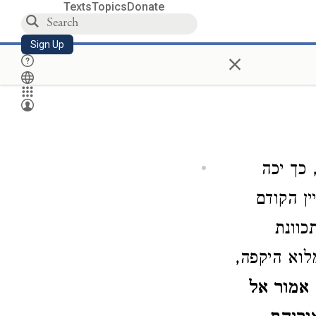
Texts
Topics
Donate
Sign Up
×
כך יכה
ין הקודם
כוונת
לוא היקפה,
אמור אל