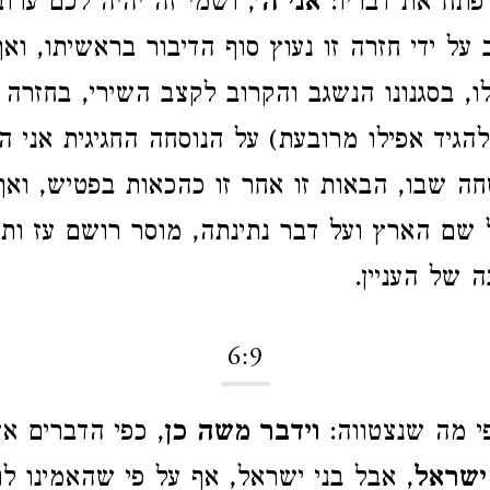
פתח את דבריו:
אני ה'
, ושמי זה יהיה לכם ערוב
על ידי חזרה זו נעוץ סוף הדיבור בראשיתו, וא
לו, בסגנונו הנשגב והקרוב לקצב השירי, בחזר
להגיד אפילו מרובעת) על הנוסחה החגיגית אני ה
ה שבו, הבאות זו אחר זו כהכאות בפטיש, ואף
ם הארץ ועל דבר נתינתה, מוסר רושם עז ותקי
 של העניין.
6:9
 מה שנצטווה:
וידבר משה כן
, כפי הדברים א
ישראל
, אבל בני ישראל, אף על פי שהאמינו לו