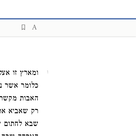
ומארץ זו אע
1
כלומר אשר נ
האבות מקשרת
רק שאביא אתכ
שבא לחתום על