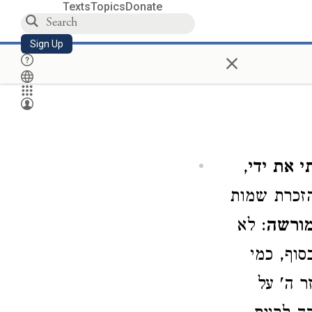
Texts
Topics
Donate
Sign Up
×
 את ידי
,
זכרת שמות
מורשה
: לא
וף, כמי
ר ה' על