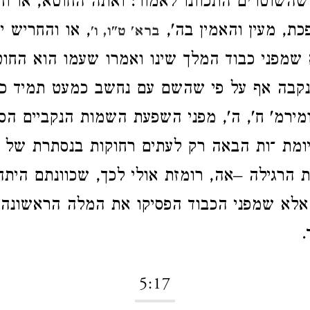
שהשוטרים התכוונו לאמור: ואתה החוטא, או ו
כת, מעין והאמין בה',
, או והחריש י
ברא' ט"ו, ו'
 שמפני כבוד המלך שינו ואמרו שעמו הוא החוט
נקבה אף על פי שהשם עם נחשב כמעט תמיד כש
ירמ' ח', ה', מפני השפעת השמות הנקביים הסמ
ומת ־ות הבאה רק לעתים רחוקות בנסתרת של נ
 הרגילה –אה, רומזת אולי לכך, שכוונתם היתה
אלא שמפני הכבוד הפסיקו את המלה הראשונה
.
5:17