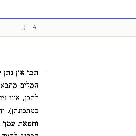
תבן אין נתן 
1
המלים מתבאר 
לתבן, אינו ני
כמתכונתן). ‏
וה
וחטאת עמך
.