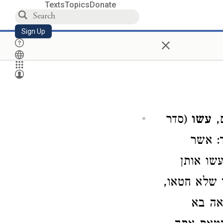
Texts
Topics
Donate
Sign Up
×
,
עשו
(סדר
: אשר
עשו אותן
 שלא חטאו,
אה בא