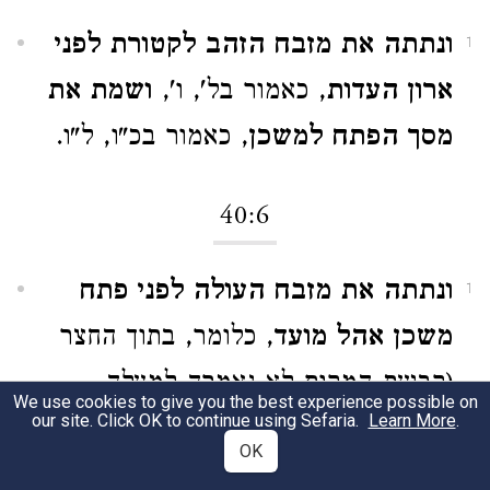
ונתתה את מזבח הזהב לקטורת לפני
1
ארון העדות
, כאמור בל', ו',
ושמת את
מסך הפתח למשכן
, כאמור בכ"ו, ל"ו.
40:6
ונתתה את מזבח העולה לפני פתח
1
משכן אהל מועד
, כלומר, בתוך החצר
(קביעת המקום לא נאמרה למעלה,
We use cookies to give you the best experience possible on
our site. Click OK to continue using Sefaria.
Learn More
.
בפיסקה השייכת למזבח העולה, כ"ז,
OK
א'–ח', אבל היא מובנת שם מכלל