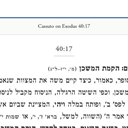
Cassuto on Exodus 40:17
Loading...
40:17
ם: הקמת המשכן
)
(
מ', י"ז–ל"ג
ופר, כאמור, כיצד קיים משה את המצוות שנאמר
כן. וכפי השיטה הרגילה, הניסוח מקביל לניסוח
לפס' ב', ופותח במלה
ויהי
, המציינת שביום אש
 אמר ה' (השווה, למשל,
, או
ברא' ז', י'
שמות י"ט