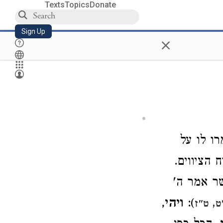
Texts
Topics
Donate
Sign Up
×
ו לו על
 הציווים.
ר אמר ה'
):
ויהי
,
, ט"ז