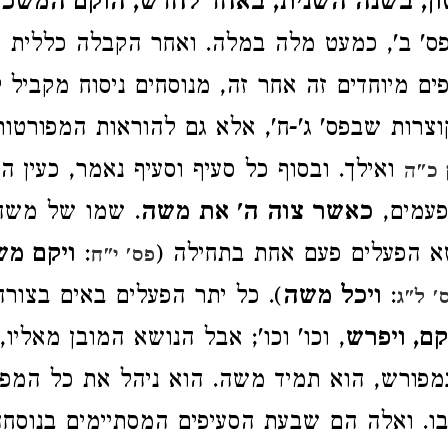
ן, בשנה השנית, באחד לחדש, הוקם המשכן
' ב', כמעט מלה במלה. ואחר הקבלה כללית ז
ים מיוחדים זה אחר זה, מנוסחים ניסוח מקביל 
צרות שבפס' ג'-ח', אלא גם להוראות המפורטו
ואילך. ובסוף כל סעיף וסעיף נאמר, כעין ה
 כ"ה
פעמים,
כאשר צוה ה' את משה
. שמו של משה
א הפעלים פעם אחת בתחילה (
:
ויקם מ
פס' י"ח
:
ויכל משה
). כל יתר הפעלים באים בצור
' ל"ג
יקם, ויפרש
, וכו' וכו'; אבל הנושא המובן מאליו,
מפורש, הוא תמיד משה. הוא ניהל את כל המפע
בו. ואלה הם שבעת הסעיפים המסתיימים בנוסח