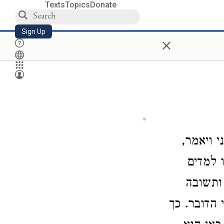
Texts
Topics
Donate
Sign Up
×
י ויאמר,
 למדים
ותשובה
הדובר. כך