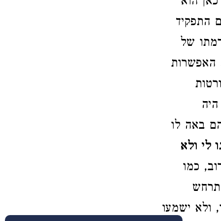
כאן הוא
 התפקיד
רמתו של
. האפשרות
רטות
היה
הם באה לו
ו לי ולא
רוב, כמו
תרחש
 ולא ישמעו