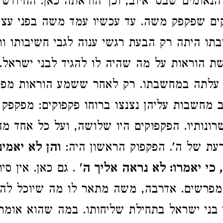
הנאומים שבס' איוב, וכך הוראתה כאן. החידוש 
ים שפקפק משה. עד עכשיו עמד משה בפני עצם
ובתו היתה רק הבעת רגשי ענוה לגבי חשיבותו ו
שת הוראות על מה שהיה לו להגיד לבני ישראל
 עלתה במחשבתו. רק לאחר ששמע הוראות מפו
 מחשבות עליהן נצנצו ברוחו פקפוקים: מפקפק 
שרונותיו. הפקפוקים היו שלושה, ועל כל אחד מ
עת של ה'. הפקפוק הראשון היה:
והן לא יאמינ
 כי יאמרו: לא נראה אליך ה
' . גם כאן. אין סי
פרשים. אדרבה, משה מתאר לו מה שיוכל לה
 בני ישראל בתחילת שליחותו. במה שהוא אומר,