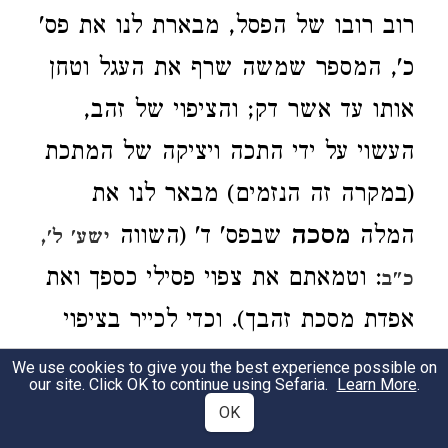
רוב רובו של הפסל, מבארת לנו את פס'
כ', המספר שמשה שרף את העגל וטחן
אותו עד אשר דק; והציפוי של זהב,
העשוי על ידי התכה ויציקה של המתכת
(במקרה זה הנזמים) מבאר לנו את
המלה
מסכה
שבפס' ד' (השווה
ישע' ל',
: וטמאתם את צפוי פסילי כספך ואת
כ"ב
אפדת מסכת זהבך). וכדי לכייר בציפוי
של זהב את הפרטים הדקים ביותר, כגון
We use cookies to give you the best experience possible on
our site. Click OK to continue using Sefaria.
Learn More
.
העינים והשער וכאלה, צריכה היתה
OK