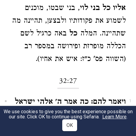
אליו כל בני לוי
, בני שבטו, מוכנים
לשמוע את פקודותיו ולבצען, תהיינה מה
שתהיינה. המלה
כל
באה כרגיל לשם
הכללה מופרזת ופירושה במספר רב
(השווה פס' כ"ז: איש את אחיו).
32:27
ויאמר להם: כה אמר ה' אלהי ישראל
1
We use cookies to give you the best experience possible on
(לא נאמר קודם שכך אמר לו ה', אבל
our site. Click OK to continue using Sefaria.
Learn More
.
OK
משה מרגיש שכך רצונו של מקום, והוא