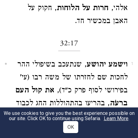
אלהי,
חרות על הלוחות
, חקוק על
האבן במכשיר חד.
32:17
וישמע יהושע
, שנתעכב בשיפולי ההר
1
לחכות שם לחזרתו של משה רבו (עי'
בפירושי לסוף פרק כ"ד),
את קול העם
ברעֹה
, בהריעו בהתהוללות החג לכבוד
We use cookies to give you the best experience possible on
העגל. בעלי המסורה השאירו במלה
our site. Click OK to continue using Sefaria.
Learn More
.
OK
ברעֹה
את הכתיב הקדום בה"א לבסוף,