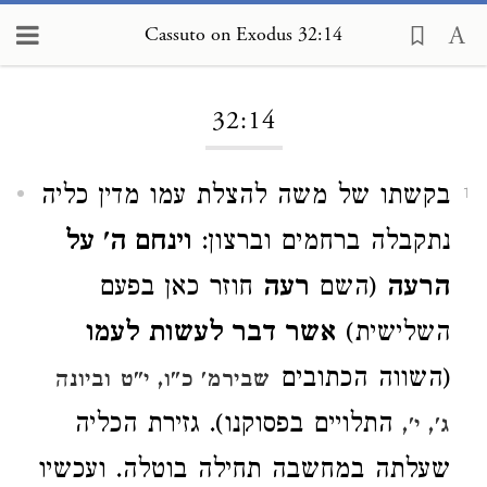
Cassuto on Exodus 32:14
Loading...
32:14
בקשתו של משה להצלת עמו מדין כליה
1
נתקבלה ברחמים וברצון:
וינחם ה' על
הרעה
(השם
רעה
חוזר כאן בפעם
השלישית)
אשר דבר לעשות לעמו
(השווה הכתובים
שבירמ' כ"ו, י"ט
וביונה
התלויים בפסוקנו). גזירת הכליה
ג', י',
שעלתה במחשבה תחילה בוטלה. ועכשיו