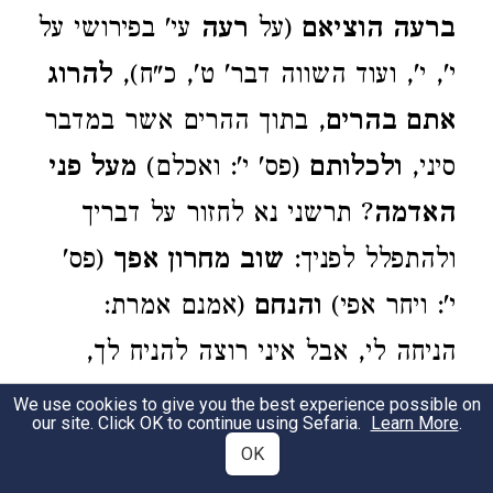
ברעה הוציאם
(על
רעה
עי' בפירושי על
י', י', ועוד השווה דבר' ט', כ"ח),
להרוג
אתם בהרים
, בתוך ההרים אשר במדבר
סיני,
ולכלותם
(פס' י': ואכלם)
מעל פני
האדמה
? תרשני נא לחזור על דבריך
ולהתפלל לפניך:
שוב מחרון אפך
(פס'
י': ויחר אפי)
והנחם
(אמנם אמרת:
הניחה לי, אבל איני רוצה להניח לך,
ואדרבה אני מבקש ממך: הנחם [משחק
We use cookies to give you the best experience possible on
our site. Click OK to continue using Sefaria.
Learn More
.
מלים:
הניחה – הנחם
)
על הרעה
(שוב
OK