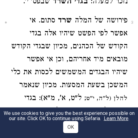
נזכר למעלה:
בגדי השרד
שבפס' י'.
פירושה של המלה
שרד
סתום. אי
3
אפשר לפי הפשט שיהיו אלה בגדי
הקודש של הכהנים, מכיון שבגדי הקודש
מובאים מיד אחריהם, וכן אי אפשר
שיהיו הבגדים המשמשים לכסות את כלי
המשכן בשעת המסעות. מכיון שנאמר
; ל"ט, א', מ"א): בגדי
להלן (ל"ה, י"ט
השרד לשרת בקדש. אולי הם הבגדים
We use cookies to give you the best experience possible on
our site. Click OK to continue using Sefaria.
Learn More
.
שהכהנים היו לובשים אותם בימי החורף
OK
מתחת הכתונת, בשעת העבודה, להתגונן