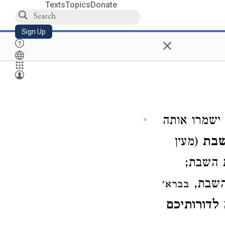
Texts
Topics
Donate
Sign Up
×
ישמרו אותה
שבת
(מעין
 השבת;
השבת,
בברא'
ה
לדורותיכם