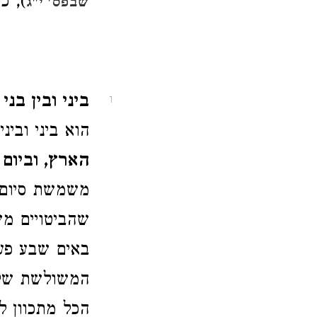
), כ
שבפס' י"ג
ביני ובין בנ
1
הוא ביני ובינ
הארץ, וביום
משמשת סיום נ
שהביטויים מ
באים שבע פעמ
המשולשת של
הכל מתכוון 