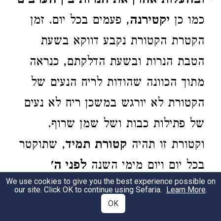
ובהעלות אהרן את הנרות בין הערבים
כמו כן
יקטירנה
, פעמים בכל יום. זמן
הקטרת הקטורת נקבע דווקא בשעת
הטבת הנרות ובשעת הדלקתם, כנראה
מתוך הכוונה שהודות לריח הנעים של
הקטורת לא יורגש במשכן ריח לא נעים
של פתילות כבות ושל שמן שרוף.
וקטורת זו תהיה
קטורת תמיד
, שתוקטר
בכל יום ויום מימי השנה
לפני ה'
We use cookies to give you the best experience possible on
לדורותיכם
. מה יהיה פיטום הקטורת
our site. Click OK to continue using Sefaria.
Learn More
.
OK
ייאמר בפרטות להלן (פס' ל"ד ואילך).